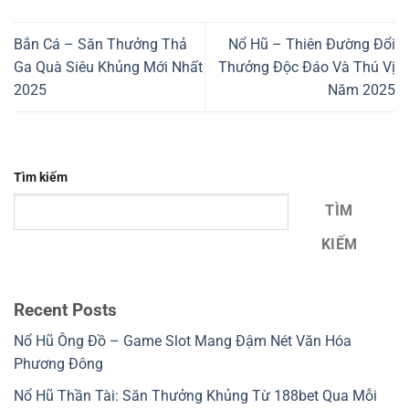
Bắn Cá – Săn Thưởng Thả
Nổ Hũ – Thiên Đường Đổi
Ga Quà Siêu Khủng Mới Nhất
Thưởng Độc Đáo Và Thú Vị
2025
Năm 2025
Tìm kiếm
TÌM
KIẾM
Recent Posts
Nổ Hũ Ông Đồ – Game Slot Mang Đậm Nét Văn Hóa
Phương Đông
Nổ Hũ Thần Tài: Săn Thưởng Khủng Từ 188bet Qua Mỗi