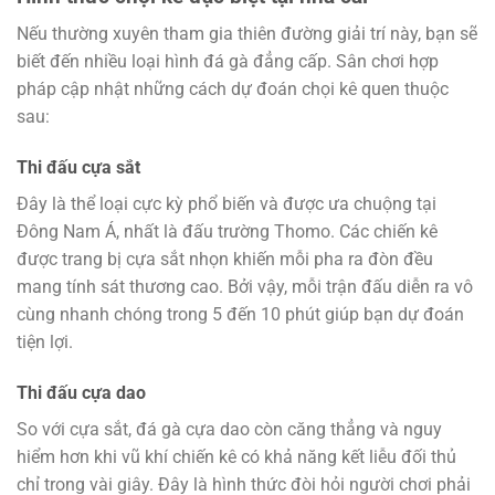
Nếu thường xuyên tham gia thiên đường giải trí này, bạn sẽ
biết đến nhiều loại hình đá gà đẳng cấp. Sân chơi hợp
pháp cập nhật những cách dự đoán chọi kê quen thuộc
sau:
Thi đấu cựa sắt
Đây là thể loại cực kỳ phổ biến và được ưa chuộng tại
Đông Nam Á, nhất là đấu trường Thomo. Các chiến kê
được trang bị cựa sắt nhọn khiến mỗi pha ra đòn đều
mang tính sát thương cao. Bởi vậy, mỗi trận đấu diễn ra vô
cùng nhanh chóng trong 5 đến 10 phút giúp bạn dự đoán
tiện lợi.
Thi đấu cựa dao
So với cựa sắt, đá gà cựa dao còn căng thẳng và nguy
hiểm hơn khi vũ khí chiến kê có khả năng kết liễu đối thủ
chỉ trong vài giây. Đây là hình thức đòi hỏi người chơi phải