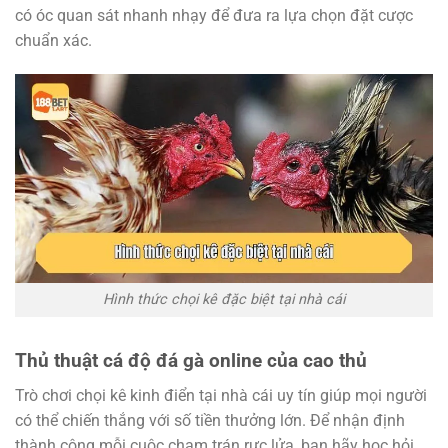
có óc quan sát nhanh nhạy để đưa ra lựa chọn đặt cược
chuẩn xác.
Hình thức chọi kê đặc biệt tại nhà cái
Thủ thuật cá độ đá gà online của cao thủ
Trò chơi chọi kê kinh điển tại nhà cái uy tín giúp mọi người
có thể chiến thắng với số tiền thưởng lớn. Để nhận định
thành công mỗi cuộc chạm trán rực lửa, bạn hãy học hỏi