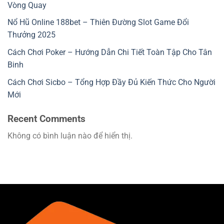
Vòng Quay
Nổ Hũ Online 188bet – Thiên Đường Slot Game Đổi
Thưởng 2025
Cách Chơi Poker – Hướng Dẫn Chi Tiết Toàn Tập Cho Tân
Binh
Cách Chơi Sicbo – Tổng Hợp Đầy Đủ Kiến Thức Cho Người
Mới
Recent Comments
Không có bình luận nào để hiển thị.