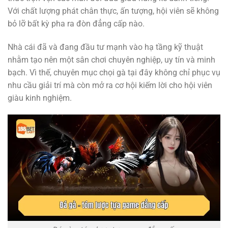
Với chất lượng phát chân thực, ấn tượng, hội viên sẽ không
bỏ lỡ bất kỳ pha ra đòn đẳng cấp nào.
Nhà cái đã và đang đầu tư mạnh vào hạ tầng kỹ thuật
nhằm tạo nên một sân chơi chuyên nghiệp, uy tín và minh
bạch. Vì thế, chuyên mục chọi gà tại đây không chỉ phục vụ
nhu cầu giải trí mà còn mở ra cơ hội kiếm lời cho hội viên
giàu kinh nghiệm.