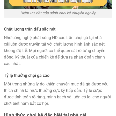
Điểm ưu việt của sảnh chọi kê chuyên nghiệp
Chất lượng trận đấu sắc nét
Nhờ công nghệ phát sóng HD các trận chọi gà tại nhà
cáiluôn được truyền tải với chất lượng hình ảnh sắc nét,
không độ trễ. Mọi người có thể quan sát rõ từng chuyển
động, kỹ thuật của chiến kê để đưa ra phán đoán chính
xác nhất.
Tỷ lệ thưởng chọi gà cao
Một trong những lý do khiến chuyên mục đá gà được yêu
thích chính là mức thưởng cực kỳ hấp dẫn. Tỷ lệ cược
được tính toán rõ ràng, minh bạch và luôn có lợi cho người
chơi biết nắm bắt cơ hội.
Hình thức chọi kê đặc biệt tại nhà cái