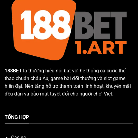
188BET
là thương hiệu nổi bật với hệ thống cá cược thể
thao chuẩn châu Âu, game bài đổi thưởng và slot game
hiện đại. Nền tảng hỗ trợ thanh toán linh hoạt, khuyến mãi
đều đặn và bảo mật tuyệt đối cho người chơi Việt.
TỔNG HỢP
Casino