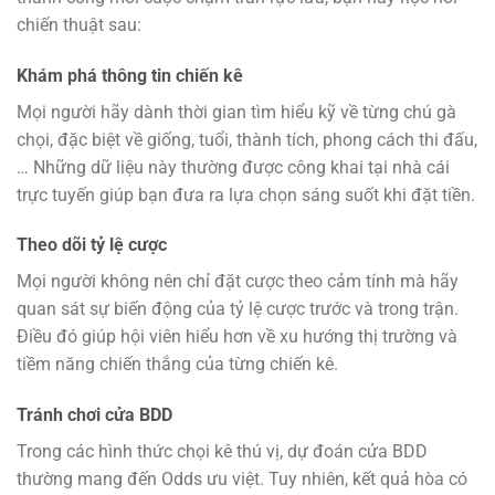
chiến thuật sau:
Khám phá thông tin chiến kê
Mọi người hãy dành thời gian tìm hiểu kỹ về từng chú gà
chọi, đặc biệt về giống, tuổi, thành tích, phong cách thi đấu,
… Những dữ liệu này thường được công khai tại nhà cái
trực tuyến giúp bạn đưa ra lựa chọn sáng suốt khi đặt tiền.
Theo dõi tỷ lệ cược
Mọi người không nên chỉ đặt cược theo cảm tính mà hãy
quan sát sự biến động của tỷ lệ cược trước và trong trận.
Điều đó giúp hội viên hiểu hơn về xu hướng thị trường và
tiềm năng chiến thắng của từng chiến kê.
Tránh chơi cửa BDD
Trong các hình thức chọi kê thú vị, dự đoán cửa BDD
thường mang đến Odds ưu việt. Tuy nhiên, kết quả hòa có